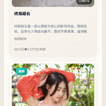
93:12
终局疑云
终局疑云是一部以悬疑为核心的影视作品，围绕危
机、反转与人物成长展开，整体节奏紧凑，值得推荐
观看。
悬疑
剧场
1.6万
2.2千
2年前
最新