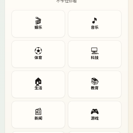
不卡任你看
🎬
🎵
娱乐
音乐
⚽
💻
体育
科技
🏠
📚
生活
教育
📰
🎮
新闻
游戏