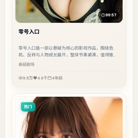
99:57
零号入口
零号入口是一部以悬疑为核心的影视作品，围绕危
机、反转与人物成长展开，整体节奏紧凑，值得推荐
观看。
悬疑
剧场
9.8万
4.6千
4年前
热门