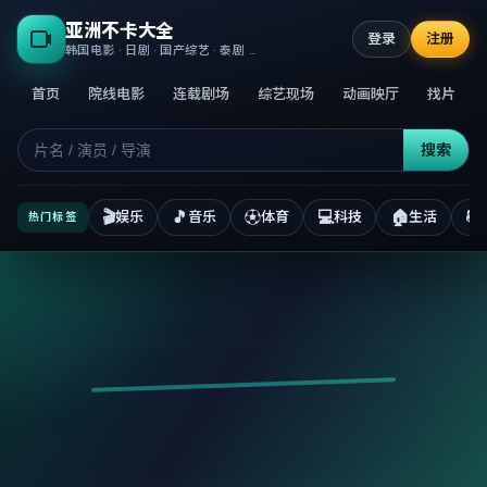
亚洲不卡大全
登录
注册
韩国电影 · 日剧 · 国产综艺 · 泰剧 · 高清正版不卡
首页
院线电影
连载剧场
综艺现场
动画映厅
找片
搜索
🎬
🎵
⚽
💻
🏠
📚
娱乐
音乐
体育
科技
生活
热门标签