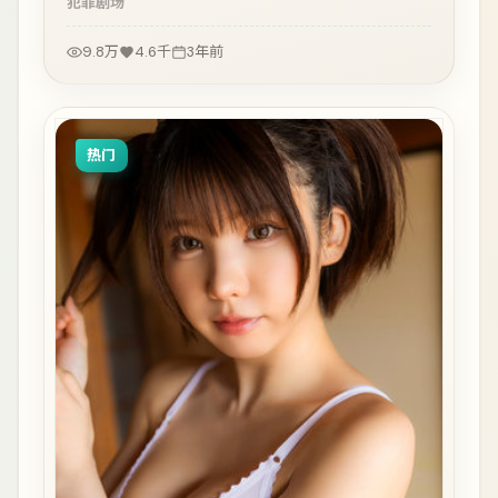
犯罪
剧场
9.8万
4.6千
3年前
热门