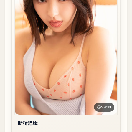
99:33
断桥追缉