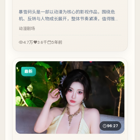
暴雪码头是一部以动漫为核心的影视作品，围绕危
机、反转与人物成长展开，整体节奏紧凑，值得推荐
观看。
动漫
剧场
4.7万
3.6千
5年前
最新
96:27