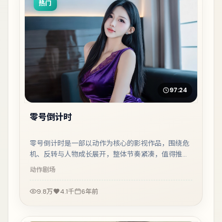
热门
97:24
零号倒计时
零号倒计时是一部以动作为核心的影视作品，围绕危
机、反转与人物成长展开，整体节奏紧凑，值得推荐
观看。
动作
剧场
9.8万
4.1千
6年前