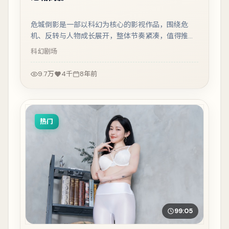
危城倒影是一部以科幻为核心的影视作品，围绕危
机、反转与人物成长展开，整体节奏紧凑，值得推荐
观看。
科幻
剧场
9.7万
4千
8年前
热门
99:05