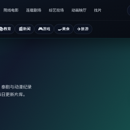
院线电影
连载剧场
综艺现场
动画映厅
找片
📚
📰
🎮
🍳
✈️
教育
新闻
游戏
美食
旅游
、泰剧与动漫纪录
每日更新片库。