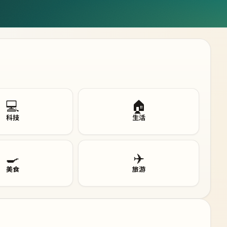
💻
🏠
科技
生活
🍳
✈️
美食
旅游