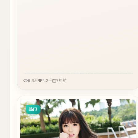
9.8万
4.2千
7年前
热门