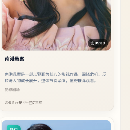
99:30
南港悬案
南港悬案是一部以犯罪为核心的影视作品，围绕危机、反
转与人物成长展开，整体节奏紧凑，值得推荐观看。
犯罪
剧场
9.8万
4千
7年前
热门